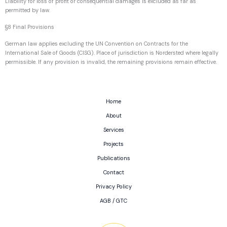
Liability for loss of profit or consequential damages is excluded as far as
permitted by law.
§8 Final Provisions
German law applies excluding the UN Convention on Contracts for the
International Sale of Goods (CISG). Place of jurisdiction is Nordersted where legally
permissible. If any provision is invalid, the remaining provisions remain effective.
Home
About
Services
Projects
Publications
Contact
Privacy Policy
AGB / GTC